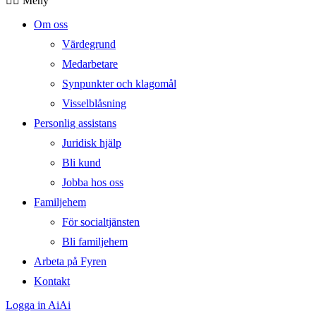
Meny
Om oss
Värdegrund
Medarbetare
Synpunkter och klagomål
Visselblåsning
Personlig assistans
Juridisk hjälp
Bli kund
Jobba hos oss
Familjehem
För socialtjänsten
Bli familjehem
Arbeta på Fyren
Kontakt
Logga in AiAi