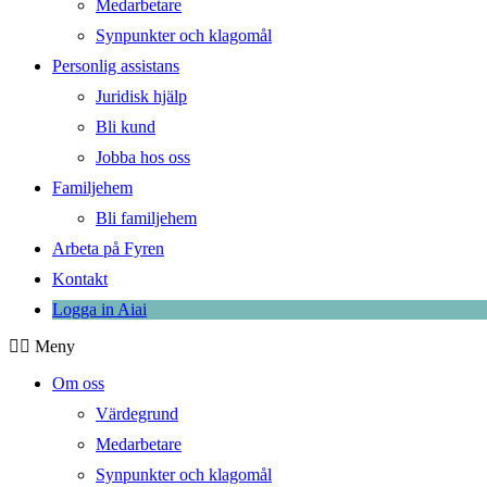
Medarbetare
Synpunkter och klagomål
Personlig assistans
Juridisk hjälp
Bli kund
Jobba hos oss
Familjehem
Bli familjehem
Arbeta på Fyren
Kontakt
Logga in Aiai
Meny
Om oss
Värdegrund
Medarbetare
Synpunkter och klagomål