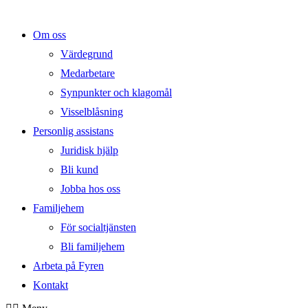
Om oss
Värdegrund
Medarbetare
Synpunkter och klagomål
Visselblåsning
Personlig assistans
Juridisk hjälp
Bli kund
Jobba hos oss
Familjehem
För socialtjänsten
Bli familjehem
Arbeta på Fyren
Kontakt