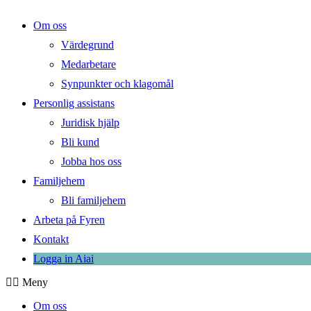
Om oss
Värdegrund
Medarbetare
Synpunkter och klagomål
Personlig assistans
Juridisk hjälp
Bli kund
Jobba hos oss
Familjehem
Bli familjehem
Arbeta på Fyren
Kontakt
Logga in Aiai
Meny
Om oss