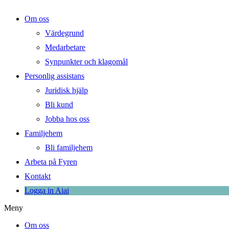
Om oss
Värdegrund
Medarbetare
Synpunkter och klagomål
Personlig assistans
Juridisk hjälp
Bli kund
Jobba hos oss
Familjehem
Bli familjehem
Arbeta på Fyren
Kontakt
Logga in Aiai
Meny
Om oss