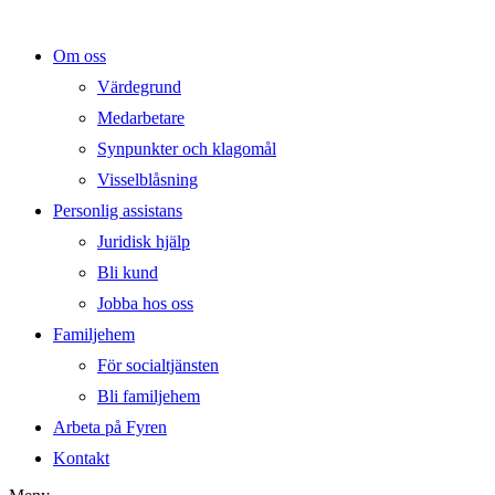
Om oss
Värdegrund
Medarbetare
Synpunkter och klagomål
Visselblåsning
Personlig assistans
Juridisk hjälp
Bli kund
Jobba hos oss
Familjehem
För socialtjänsten
Bli familjehem
Arbeta på Fyren
Kontakt