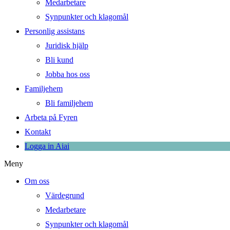
Medarbetare
Synpunkter och klagomål
Personlig assistans
Juridisk hjälp
Bli kund
Jobba hos oss
Familjehem
Bli familjehem
Arbeta på Fyren
Kontakt
Logga in Aiai
Meny
Om oss
Värdegrund
Medarbetare
Synpunkter och klagomål