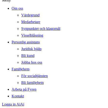
Meny
Om oss
Värdegrund
Medarbetare
Synpunkter och klagomål
Visselblåsning
Personlig assistans
Juridisk hjälp
Bli kund
Jobba hos oss
Familjehem
För socialtjänsten
Bli familjehem
Arbeta på Fyren
Kontakt
Logga in AiAi